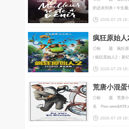
的还未到来 / 今生最好.
2026-07-29 18:
疯狂原始人
幕].The.Cr
◎标 题 疯狂原始
/ 疯狂原始人2：新纪元
2026-07-29 18:
荒唐小混蛋奇
幕].1985.2
◎标 题 荒唐小混
名 Pee-wee&#39;s B
2026-07-29 18: