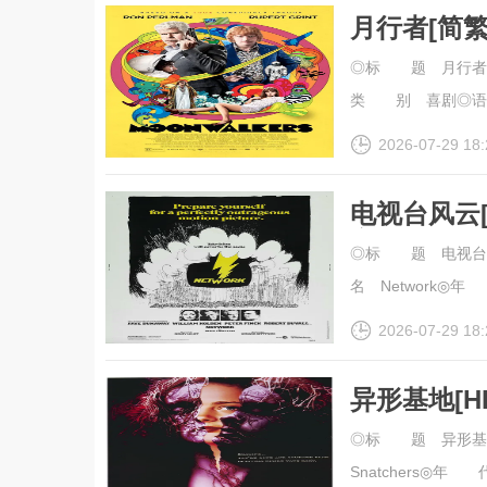
月行者[简繁英字
◎标 题 月行者◎
类 别 喜剧◎语 言
2026-07-29 18:
电视台风云[
字幕].1976.
◎标 题 电视台风
名 Network◎年 
2026-07-29 18:
异形基地[H
幕].1993.2
◎标 题 异形基地
Snatchers◎年 