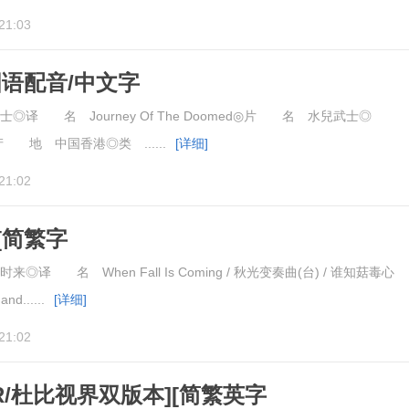
21:03
国语配音/中文字
.of.the.Doomed.1985.1080p
译 名 Journey Of The Doomed◎片 名 水兒武士◎
 地 中国香港◎类 ......
[详细]
21:02
[简繁字
ll.Is.Coming.2024.1080p
译 名 When Fall Is Coming / 秋光变奏曲(台) / 谁知菇毒心
......
[详细]
21:02
R/杜比视界双版本][简繁英字