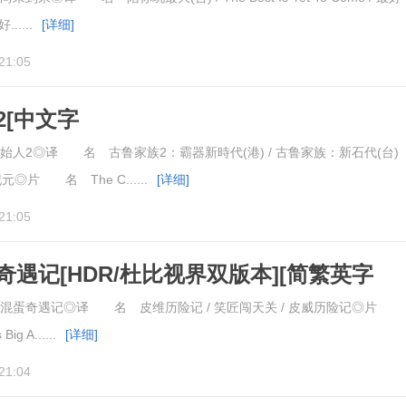
.....
[详细]
21:05
2[中文字
oods.A.New.Age.2020.BluRay.1080p
人2◎译 名 古鲁家族2：霸器新時代(港) / 古鲁家族：新石代(台)
◎片 名 The C......
[详细]
21:05
遇记[HDR/杜比视界双版本][简繁英字
160p
蛋奇遇记◎译 名 皮维历险记 / 笑匠闯天关 / 皮威历险记◎片
ig A......
[详细]
21:04