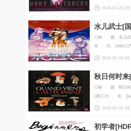
2026-07-29 18:
水儿武士[
幕].Journey
◎标 题 水儿武士◎
年 代 1985◎产
2026-07-29 18:
秋日何时来
幕].When.Fa
◎标 题 秋日何时来◎
(港)◎片 名 Quand
2026-07-29 18:
初学者[HD