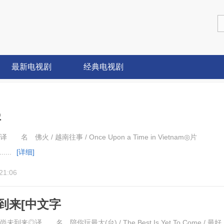
最新电视剧
经典电视剧
字
pon.A.Time.in.Vietnam.2013.1080p
佛火 / 越南往事 / Once Upon a Time in Vietnam◎片
....
[详细]
21:06
到来[中文字
t.Is.Yet.To.Come.2019.BluRay.1080p
◎译 名 陪你玩最大(台) / The Best Is Yet To Come / 最好