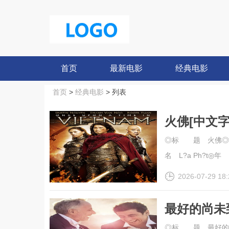
首页
最新电影
经典电影
首页
>
经典电影
> 列表
火佛[中文
幕].Once.U
◎标 题 火佛◎译 名 
名 L?a Ph?t◎年 ..
2026-07-29 18:
最好的尚未
幕].The.Bes
◎标 题 最好的尚未到来