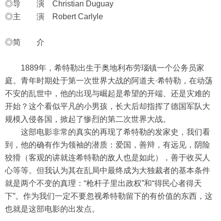
◎导 演 Christian Duguay
◎主 演 Robert Carlyle
◎简 介
1889年，希特勒出生于奥地利布劳瑙镇一个公务员家
庭。青年时期处于第一次世界大战的阿道夫·希特勒，在动荡
不安的乱世中，他的出现与崛起是希望的开端、还是灾难的
开始？这个看似平凡的小男孩，长大后却指挥了德国军队大
规模入侵各国，掀起了惨烈的第二次世界大战。
这部电影非常的真实的再现了希特勒的发家史，我们看
到，他的确有作为领袖的潜质：爱国，善辩，有远见，阴险
狡猾（客观的讲就连希特勒的敌人也是如此），善于收买人
心等等。但我认为其在乱局中最终成为大独裁者的基本条件
就是两个不变的真理：“枪杆子里出政权”和“得民心者得天
下”。作为我们一定不要忽视希特勒留下的有价值的东西，这
也就是这部电影的出发点。