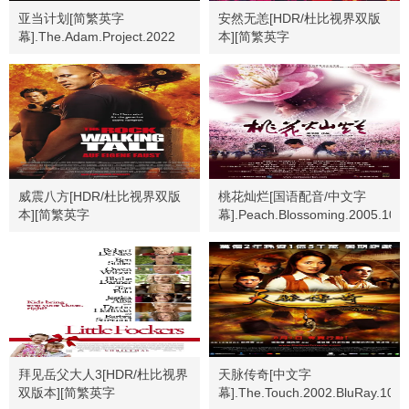
亚当计划[简繁英字
安然无恙[HDR/杜比视界双版
幕].The.Adam.Project.2022
本][简繁英字
幕].Safe.1995.Bluray.2160p
威震八方[HDR/杜比视界双版
桃花灿烂[国语配音/中文字
本][简繁英字
幕].Peach.Blossoming.2005.1080
幕].2004.USA.BluRay.2160p
拜见岳父大人3[HDR/杜比视界
天脉传奇[中文字
双版本][简繁英字
幕].The.Touch.2002.BluRay.108