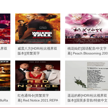
视界双
威震八方[HDR/杜比视界双
桃花灿烂[国语配音/中文字
版本][简繁英字
幕].Peach.Blossoming.200
.2160p
幕].2004.USA.BluRay.2160p
红色通缉令[简繁英字
遥远的桥[HDR/杜比视界双
BluRay.1080p
幕].Red.Notice.2021.REPACK.2160p
版本][国英多音轨/特效中文
字幕].1977.BluRay.2160p