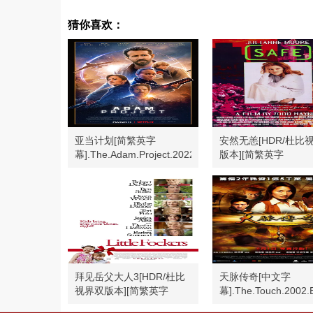
猜你喜欢：
亚当计划[简繁英字
安然无恙[HDR/杜比
幕].The.Adam.Project.2022
版本][简繁英字
幕].Safe.1995.Bluray
拜见岳父大人3[HDR/杜比
天脉传奇[中文字
视界双版本][简繁英字
幕].The.Touch.2002.
幕].2010.2160p