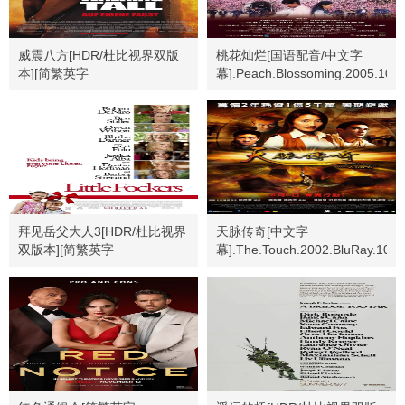
威震八方[HDR/杜比视界双版
桃花灿烂[国语配音/中文字
本][简繁英字
幕].Peach.Blossoming.2005.1080
幕].2004.USA.BluRay.2160p
拜见岳父大人3[HDR/杜比视界
天脉传奇[中文字
双版本][简繁英字
幕].The.Touch.2002.BluRay.108
幕].2010.2160p