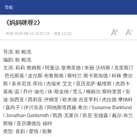
导航
《妈妈咪呀2》
时间:2025-09-11 10:07:22
浏览:111次
导演: 欧·帕克
编剧: 欧·帕克
主演: 莉莉·詹姆斯 / 阿曼达·塞弗里德 / 朱丽·沃特斯 / 克里斯汀
·芭伦斯基 / 皮尔斯·布鲁斯南 / 斯特兰·斯卡斯加德 / 科林·费尔
斯 / 多米尼克·库珀 / 杰瑞米·艾文 / 亚历克萨·戴维斯 / 杰西卡·
基南·温 / 乔什·迪伦 / 休·斯金纳 / 雪儿 / 梅丽尔·斯特里普 / 安
迪·加西亚 / 西莉亚·伊姆里 / 欧米德·吉亚李利 / 杰拉德·摩纳科
/ 森尚子 / 伊川东吾 / 阿纳斯塔西娅·希尔 / Susanne Barklund
/ Jonathan Goldsmith / 凯西·克莱尔 / 班尼·安德森 / 戴尔·布兰
斯顿 / 亚历珊德拉·福特
类型: 喜剧 / 爱情 / 歌舞