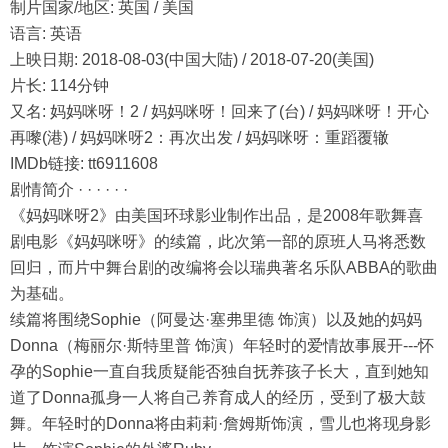
制片国家/地区: 英国 / 美国
语言: 英语
上映日期: 2018-08-03(中国大陆) / 2018-07-20(美国)
片长: 114分钟
又名: 妈妈咪呀！2 / 妈妈咪呀！回来了(台) / 妈妈咪呀！开心
再嚟(港) / 妈妈咪呀2：再次出发 / 妈妈咪呀：重蹈覆辙
IMDb链接: tt6911608
剧情简介 · · · · · ·
《妈妈咪呀2》由美国环球影业制作出品，是2008年歌舞喜
剧电影《妈妈咪呀》的续篇，此次第一部的原班人马将悉数
回归，而片中舞台剧的改编将会以瑞典著名乐队ABBA的歌曲
为基础。
续篇将围绕Sophie（阿曼达·塞弗里德 饰演）以及她的妈妈
Donna（梅丽尔·斯特里普 饰演）年轻时的爱情故事展开---怀
孕的Sophie一直自我质疑能否独自抚养孩子长大，直到她知
道了Donna孤身一人将自己养育成人的经历，受到了极大鼓
舞。年轻时的Donna将由莉莉·詹姆斯饰演，雪儿也将现身影