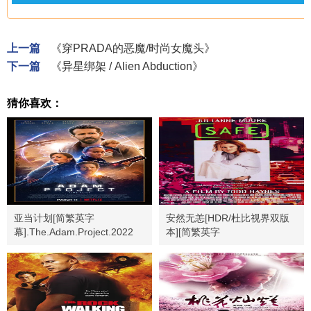
上一篇
《穿PRADA的恶魔/时尚女魔头》
下一篇
《异星绑架 / Alien Abduction》
猜你喜欢：
亚当计划[简繁英字
安然无恙[HDR/杜比视界双版
幕].The.Adam.Project.2022
本][简繁英字
幕].Safe.1995.Bluray.2160p