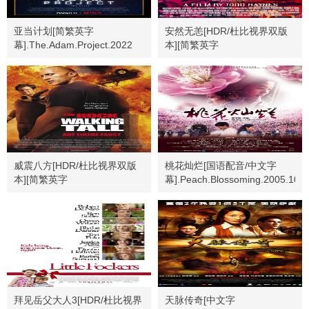
亚当计划[简繁英字
安然无恙[HDR/杜比视界双版
幕].The.Adam.Project.2022
本][简繁英字
幕].Safe.1995.Bluray.2160p
威震八方[HDR/杜比视界双版
桃花灿烂[国语配音/中文字
本][简繁英字
幕].Peach.Blossoming.2005.1080
幕].2004.USA.BluRay.2160p
拜见岳父大人3[HDR/杜比视界
天脉传奇[中文字