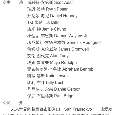
◎主 演 斯科特·安第斯 Scott Adsit
瑞恩·波特 Ryan Potter
丹尼尔·海尼 Daniel Henney
T·J·米勒 T.J. Miller
杰米·钟 Jamie Chung
小达蒙·韦恩斯 Damon Wayans Jr.
珍尼希斯·罗德里格兹 Genesis Rodriguez
詹姆斯·克伦威尔 James Cromwell
艾伦·图代克 Alan Tudyk
玛娅·鲁道夫 Maya Rudolph
亚布拉哈姆·本鲁比 Abraham Benrubi
凯蒂·洛斯 Katie Lowes
比利·布什 Billy Bush
丹尼尔·吉尔森 Daniel Gerson
保罗·布里格斯 Paul Briggs
◎简 介
未来世界的超级都市旧京山（San Fransokyo），热爱发