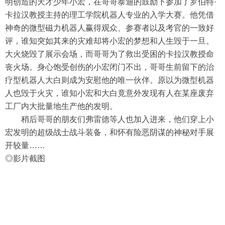
明创造的天才少年小宏，在哥哥泰迪的鼓励下参加了罗伯特·
卡拉汉教授主持的理工学院机器人专业的入学大赛。他凭借
神奇的微型磁力机器人赢得观众、参赛者以及考官的一致好
评，谁知突如其来的灾难却将小宏的梦想和人生毁于一旦。
大火烧毁了展示会场，而哥哥为了救出受困的卡拉汉教授命
丧火场。身心饱受创伤的小宏闭门不出，哥哥生前留下的治
疗型机器人大白则成为安慰他的唯一伙伴。原以为微型机器
人也毁于火灾，谁知小宏和大白竟意外发现有人在某座废弃
工厂内大批量地生产他的发明。
稍后哥哥的朋友们弗雷德等人也加入进来，他们穿上小
宏发明的超级战士战斗装备，和怀有险恶阴谋的神秘对手展
开较量……
◎影片截图