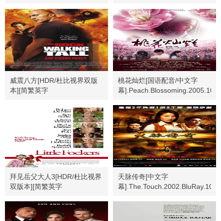
幕].Safe.1995.Bluray.2160p
威震八方[HDR/杜比视界双版
桃花灿烂[国语配音/中文字
本][简繁英字
幕].Peach.Blossoming.2005.1080
幕].2004.USA.BluRay.2160p
拜见岳父大人3[HDR/杜比视界
天脉传奇[中文字
双版本][简繁英字
幕].The.Touch.2002.BluRay.108
幕].2010.2160p