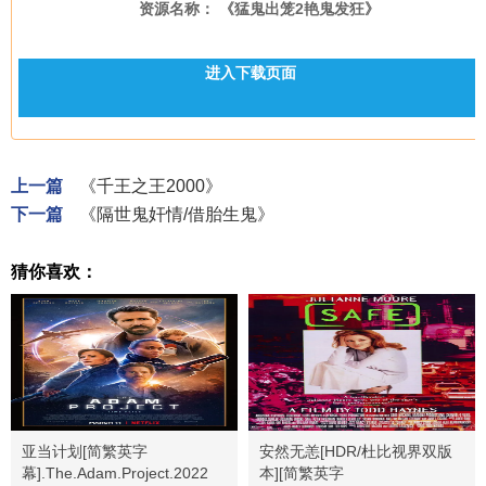
资源名称： 《猛鬼出笼2艳鬼发狂》
进入下载页面
上一篇
《千王之王2000》
下一篇
《隔世鬼奸情/借胎生鬼》
猜你喜欢：
亚当计划[简繁英字
安然无恙[HDR/杜比视界双版
幕].The.Adam.Project.2022
本][简繁英字