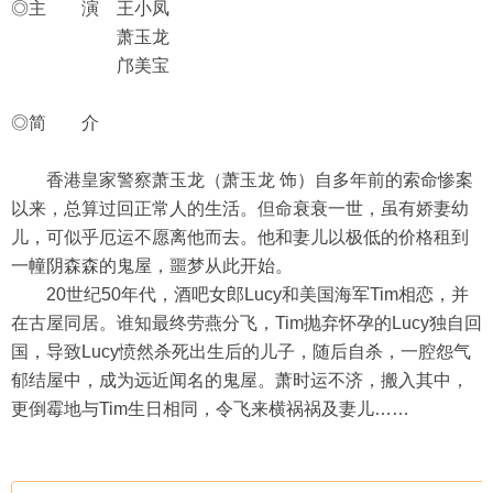
◎主 演 王小凤
萧玉龙
邝美宝
◎简 介
香港皇家警察萧玉龙（萧玉龙 饰）自多年前的索命惨案
以来，总算过回正常人的生活。但命衰衰一世，虽有娇妻幼
儿，可似乎厄运不愿离他而去。他和妻儿以极低的价格租到
一幢阴森森的鬼屋，噩梦从此开始。
20世纪50年代，酒吧女郎Lucy和美国海军Tim相恋，并
在古屋同居。谁知最终劳燕分飞，Tim抛弃怀孕的Lucy独自回
国，导致Lucy愤然杀死出生后的儿子，随后自杀，一腔怨气
郁结屋中，成为远近闻名的鬼屋。萧时运不济，搬入其中，
更倒霉地与Tim生日相同，令飞来横祸祸及妻儿……