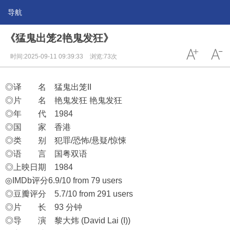
导航
《猛鬼出笼2艳鬼发狂》
时间:2025-09-11 09:39:33
浏览:73次
◎译 名 猛鬼出笼II
◎片 名 艳鬼发狂 艳鬼发狂
◎年 代 1984
◎国 家 香港
◎类 别 犯罪/恐怖/悬疑/惊悚
◎语 言 国粤双语
◎上映日期 1984
◎IMDb评分6.9/10 from 79 users
◎豆瓣评分 5.7/10 from 291 users
◎片 长 93 分钟
◎导 演 黎大炜 (David Lai (I))