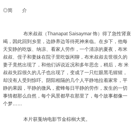
◎简 介
布米叔叔（Thanapat Saisaymar 饰）得了急性肾衰
竭，因此回到乡里，边静养边等待死神来临。在乡下，他每
天安静的吃饭、纳凉、看家人劳作，一个清凉的夏夜，布米
叔叔、侄子和妻妹在院子里吃饭闲聊，布米叔叔去世很久的
妻子竟然出现了，和他们诉说近况和多年思念，稍后，布 米
叔叔失踪很久的儿子也出现了，变成了一只红眼黑毛猩猩，
却没有人受到惊吓。阴阳相隔的几个人平静地拉着家常，平
静的果园，平静的微风，蜜蜂每日平静的劳作，发生的一切
事情都那么自然，每个风景都早在那里了，每个故事都像一
个梦……
本片获戛纳电影节金棕榈大奖。