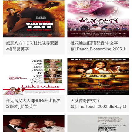
威震八方[HDR/杜比视界双版
桃花灿烂[国语配音/中文字
本][简繁英字
幕].Peach.Blossoming.2005.1080
幕].2004.USA.BluRay.2160p
拜见岳父大人3[HDR/杜比视界
天脉传奇[中文字
双版本][简繁英字
幕].The.Touch.2002.BluRay.108
幕].2010.2160p