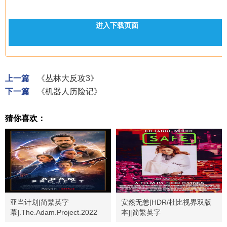
进入下载页面
上一篇
《丛林大反攻3》
下一篇
《机器人历险记》
猜你喜欢：
亚当计划[简繁英字
安然无恙[HDR/杜比视界双版
幕].The.Adam.Project.2022
本][简繁英字
幕].Safe.1995.Bluray.2160p